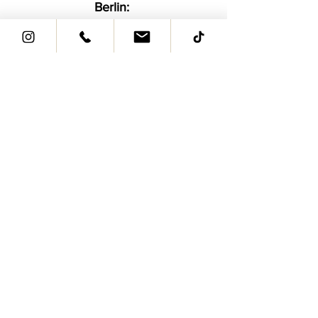
Berlin:
Bleibtreustraße 38/39
10623 Berlin
info@ed-interiordesign.com
Phone:
+49 30 30304587
www.ed-interiordesign.com
Dubai:
Tamani Arts Offices - Business Bay -
Dubai - United Arab Emirates
info@ed-interiordesign.com